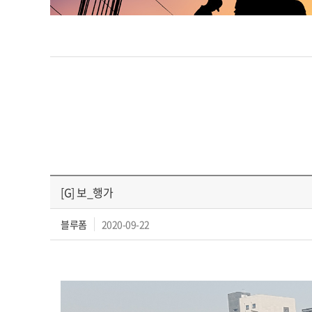
[G] 보_행가
블루폼
2020-09-22