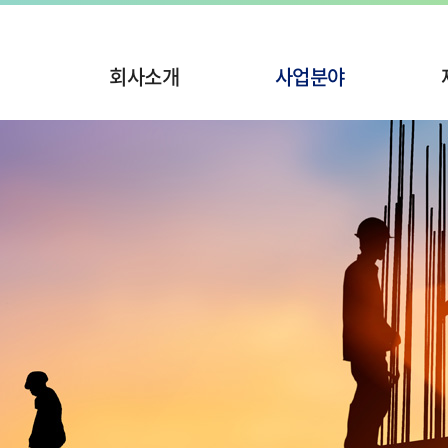
회사소개
사업분야
인사말
사업실적
경영이념
시공사진 및 동영상
회사연혁
조직도
산업재산권
오시는길