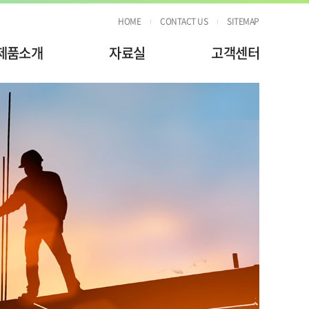
HOME
CONTACT US
SITEMAP
제품소개
자료실
고객센터
시스템 폼
공급승인원
공지사항
테이블 폼
구조계산서&시방서
Q&A
블루 알폼
기술자료
합벽지지대
크로스바
보브라켓
부속자재