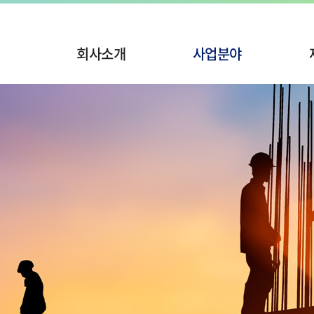
회사소개
사업분야
인사말
사업실적
경영이념
시공사진 및 동영상
회사연혁
조직도
산업재산권
오시는길