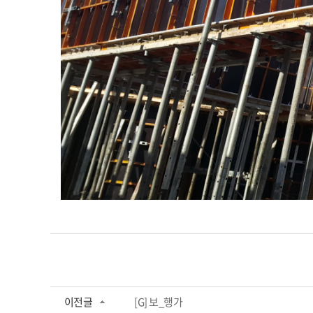
이전글
[G] 보_행가