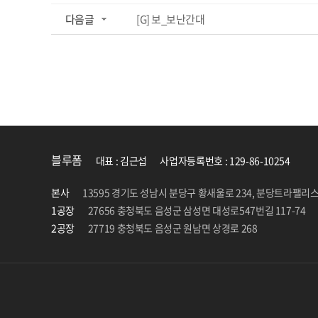
다음글
[G] 보_보난간대
블루폼
대표 : 김근섭
사업자등록번호 : 129-86-10254
본사
13595 경기도 성남시 분당구 황새울로 234, 분당트라팰리스
1공장
27656 충청북도 음성군 삼성면 대성로547번길 117-74
2공장
27719 충청북도 음성군 원남면 상경로 268