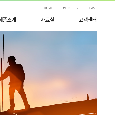
HOME
CONTACT US
SITEMAP
제품소개
자료실
고객센터
시스템 폼
공급승인원
공지사항
테이블 폼
구조계산서&시방서
Q&A
블루 알폼
기술자료
합벽지지대
크로스바
보브라켓
부속자재